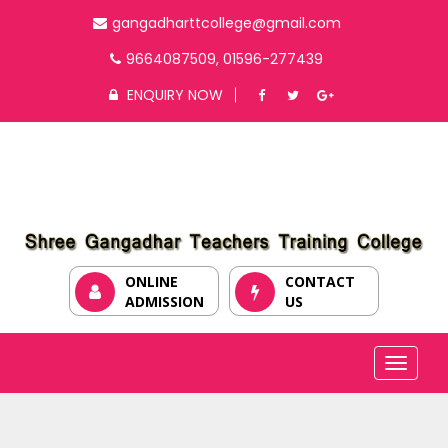
gangadharttcollege@gmail.com
9664087509, 01596-277439
ENQUIRY NOW
ONLINE
CONTACT
ADMISSION
US